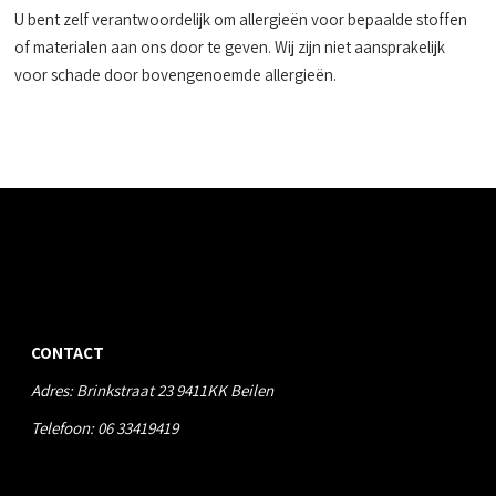
U bent zelf verantwoordelijk om allergieën voor bepaalde stoffen
of materialen aan ons door te geven. Wij zijn niet aansprakelijk
voor schade door bovengenoemde allergieën.
CONTACT
CONTACT
Adres: Brinkstraat 23 9411KK Beilen
Telefoon:
06 33419419